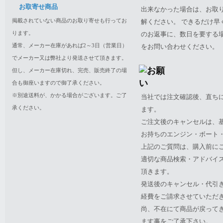
お取寄せ商品
出来なかった場合は、お取
掲載されていない商品のお取り寄せも行ってお
解ください。 できるだけ
ります。
のお返事に、数日を要する
通常、メーカー在庫があれば2～3日（営業日）
をお問い合わせください。
でメーカー又は弊社より発送させて頂きます。
但し、メーカー在庫切れ、完売、販売終了の場
合も御座いますので御了承ください。
※別途送料が、かかる場合がございます。ご了
当社では注文確認後、直ち
承ください。
ます。
ご注文後のキャンセルは、
お持ちのエンジン・ボート・P
上記のご質問は、購入前に
適切な商品検索・アドバイ
頂きます。
発送後のキャンセル・代引
経費をご請求させていただ
尚、不在にて商品が戻って
ます事をご了承下さい。