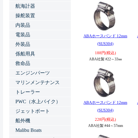
航海計器
操舵装置
内装品
電装品
ABAホースバンド 12mm
(SUS304)
外装品
188円(税込)
係船用具
ABA社製 #22～33㎜
救命品
エンジンパーツ
マリンメンテナンス
トレーラー
PWC（水上バイク）
ABAホースバンド 12mm
(SUS304)
ジェットボート
228円(税込)
船外機
ABA社製 #44～57mm
Malibu Boats