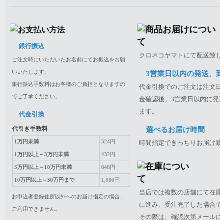
銀行振込
クロネコヤマトにて配送致
ご注文時にいただいたお名前にてお振込をお願
いいたします。
3営業日以内の発送、
銀行振込手数料はお客様のご負担となりますの
代金引換でのご注文は注文日
でご了承ください。
金確認後、3営業日以内に発
ます。
代金引換
代引き手数料
選べるお届け時間
1万円未満
324円
時間指定できっちりお届け
1万円以上～3万円未満
432円
3万円以上～10万円未満
648円
10万円以上～30万円まで
1,080円
当店では複数の店舗にて在
お申込者登録住所以外へのお届け指定の場合、
に進み、受注完了した場合
ご利用できません。
その際は、確認次第メール